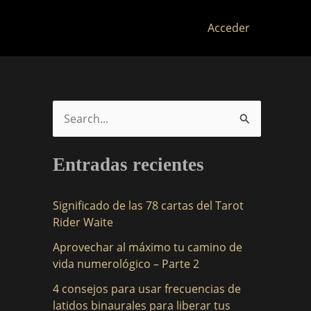
Acceder
B
u
Entradas recientes
s
c
Significado de las 78 cartas del Tarot
a
Rider Waite
r
Aprovechar al máximo tu camino de
p
vida numerológico – Parte 2
o
4 consejos para usar frecuencias de
r
latidos binaurales para liberar tus