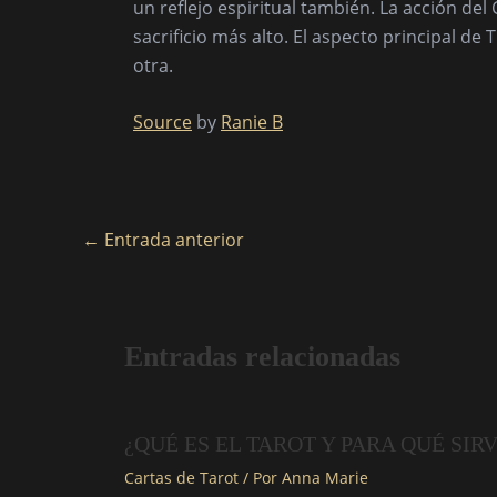
un reflejo espiritual también. La acción del
sacrificio más alto. El aspecto principal d
otra.
Source
by
Ranie B
←
Entrada anterior
Entradas relacionadas
¿QUÉ ES EL TAROT Y PARA QUÉ SIR
Cartas de Tarot
/ Por
Anna Marie