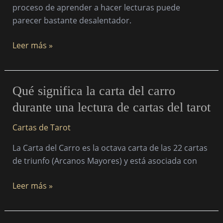
de
proceso de aprender a hacer lecturas puede
fachada
parecer bastante desalentador.
Leer más »
Qué
Qué significa la carta del carro
significa
durante una lectura de cartas del tarot
la
carta
Cartas de Tarot
del
La Carta del Carro es la octava carta de las 22 cartas
carro
de triunfo (Arcanos Mayores) y está asociada con
durante
una
Leer más »
lectura
de
cartas