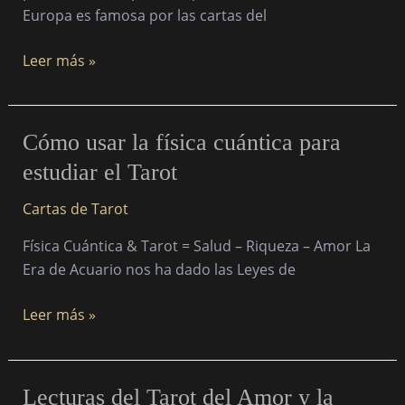
runas
Europa es famosa por las cartas del
o
I-
Leer más »
Ching?
Cómo
Cómo usar la física cuántica para
usar
estudiar el Tarot
la
física
Cartas de Tarot
cuántica
Física Cuántica & Tarot = Salud – Riqueza – Amor La
para
Era de Acuario nos ha dado las Leyes de
estudiar
el
Leer más »
Tarot
Lecturas
Lecturas del Tarot del Amor y la