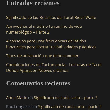
Entradas recientes
s
c
Significado de las 78 cartas del Tarot Rider Waite
a
Aprovechar al máximo tu camino de vida
r
numerológico – Parte 2
p
4 consejos para usar frecuencias de latidos
o
binaurales para liberar tus habilidades psíquicas
r
Tipos de adivinación que debe conocer
:
Combinaciones de Cartomancia – Lecturas de Tarot
Donde Aparecen Nueves u Ochos
Comentarios recientes
Anna Marie
en
Significado de cada carta… parte 2
Pau Longares
en
Significado de cada carta… parte 2