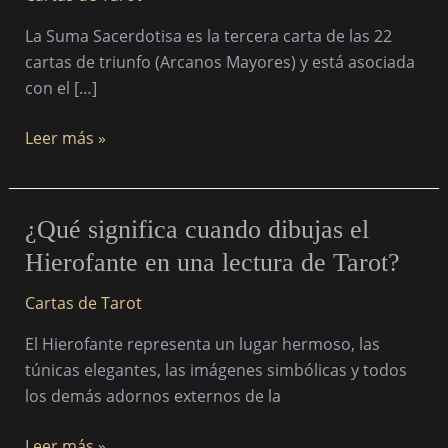
suma
La Suma Sacerdotisa es la tercera carta de las 22
sacerdotisa
cartas de triunfo (Arcanos Mayores) y está asociada
aparece
con el […]
en
su
Leer más »
lectura
de
cartas
del
¿Qué
¿Qué significa cuando dibujas el
tarot?
significa
Hierofante en una lectura de Tarot?
cuando
dibujas
Cartas de Tarot
el
El Hierofante representa un lugar hermoso, las
Hierofante
túnicas elegantes, las imágenes simbólicas y todos
en
los demás adornos externos de la
una
lectura
Leer más »