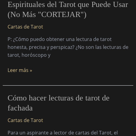
Espirituales del Tarot que Puede Usar
MÁS
(No Más "CORTEJAR")
FÁCIL
de
Cartas de Tarot
Obtener
Respuestas
P: ¿Cómo puedo obtener una lectura de tarot
Espirituales
honesta, precisa y perspicaz? ¿No son las lecturas de
del
tarot, horóscopo y
Tarot
que
Leer más »
Puede
Usar
(No
Cómo
Cómo hacer lecturas de tarot de
Más
hacer
fachada
"CORTEJAR")
lecturas
de
Cartas de Tarot
tarot
Para un aspirante a lector de cartas del Tarot, el