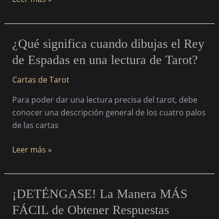
de
Tarot?
¿Qué
¿Qué significa cuando dibujas el Rey
significa
de Espadas en una lectura de Tarot?
cuando
dibujas
Cartas de Tarot
el
Para poder dar una lectura precisa del tarot, debe
Rey
conocer una descripción general de los cuatro palos
de
de las cartas
Espadas
en
Leer más »
una
lectura
de
¡DETÉNGASE!
¡DETÉNGASE! La Manera MÁS
Tarot?
La
FÁCIL de Obtener Respuestas
Manera