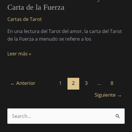
del
Carta de la Fuerza
Tarot
del
Cartas de Tarot
Amor
En una lectura del Tarot del amor, la carta del Tarot
y
de la Fuerza a menudo se refiere a los
la
Carta
Leer más »
de
la
Fuerza
←
Anterior
1
2
3
…
8
Siguiente
→
B
u