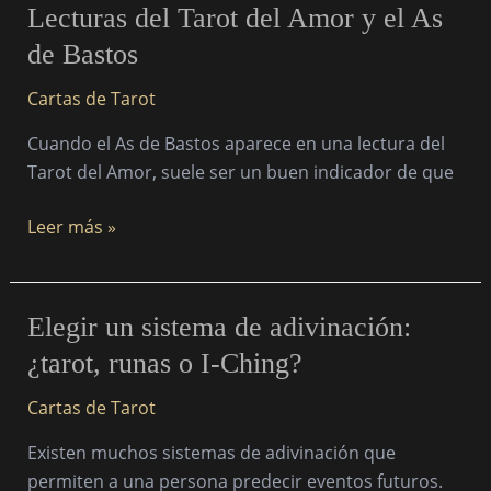
Lecturas
Lecturas del Tarot del Amor y el As
del
del
tarot
de Bastos
Tarot
del
Cartas de Tarot
Amor
Cuando el As de Bastos aparece en una lectura del
y
Tarot del Amor, suele ser un buen indicador de que
el
As
Leer más »
de
Bastos
Elegir
Elegir un sistema de adivinación:
un
¿tarot, runas o I-Ching?
sistema
de
Cartas de Tarot
adivinación:
Existen muchos sistemas de adivinación que
¿tarot,
permiten a una persona predecir eventos futuros.