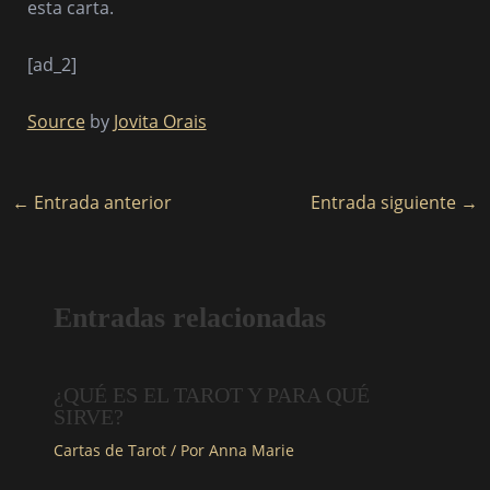
esta carta.
[ad_2]
Source
by
Jovita Orais
←
Entrada anterior
Entrada siguiente
→
Entradas relacionadas
¿QUÉ ES EL TAROT Y PARA QUÉ
SIRVE?
Cartas de Tarot
/ Por
Anna Marie