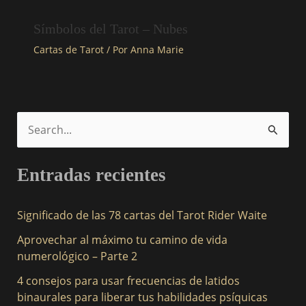
Símbolos del Tarot – Nubes
Cartas de Tarot
/ Por
Anna Marie
B
u
Entradas recientes
s
c
Significado de las 78 cartas del Tarot Rider Waite
a
Aprovechar al máximo tu camino de vida
r
numerológico – Parte 2
p
4 consejos para usar frecuencias de latidos
o
binaurales para liberar tus habilidades psíquicas