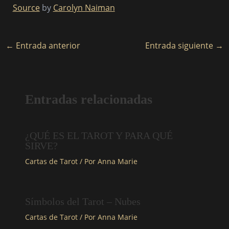
Source
by
Carolyn Naiman
←
Entrada anterior
Entrada siguiente
→
Entradas relacionadas
¿QUÉ ES EL TAROT Y PARA QUÉ
SIRVE?
Cartas de Tarot
/ Por
Anna Marie
Símbolos del Tarot – Nubes
Cartas de Tarot
/ Por
Anna Marie