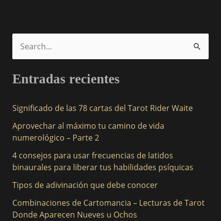
B
u
Entradas recientes
s
c
Significado de las 78 cartas del Tarot Rider Waite
a
Aprovechar al máximo tu camino de vida
r
numerológico – Parte 2
p
4 consejos para usar frecuencias de latidos
o
binaurales para liberar tus habilidades psíquicas
r
Tipos de adivinación que debe conocer
:
Combinaciones de Cartomancia – Lecturas de Tarot
Donde Aparecen Nueves u Ochos